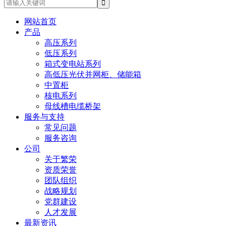
网站首页
产品
高压系列
低压系列
箱式变电站系列
高低压光伏并网柜、储能箱
中置柜
核电系列
母线槽电缆桥架
服务与支持
常见问题
服务咨询
公司
关于繁荣
资质荣誉
团队组织
战略规划
党群建设
人才发展
最新资讯