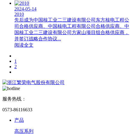
2024-05-14
2010
先后成为中国核工业二三建设有限公司东方核电工程公
司合格供应商、中国核电工程有限公司合格供应商、中
国核工业二三建设有限公司方家山项目组合格供应商，
并签订战略合作协议...
阅读全文
1
2
服务热线：
0573-86116633
产品
高压系列