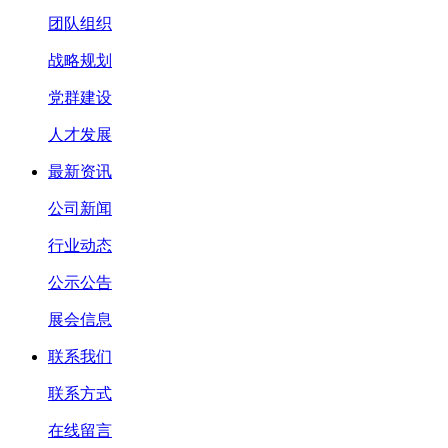
团队组织
战略规划
党群建设
人才发展
最新资讯
公司新闻
行业动态
公示公告
展会信息
联系我们
联系方式
在线留言