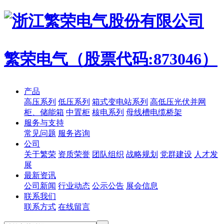
繁荣电气（股票代码:873046）
产品
高压系列
低压系列
箱式变电站系列
高低压光伏并网
柜、储能箱
中置柜
核电系列
母线槽电缆桥架
服务与支持
常见问题
服务咨询
公司
关于繁荣
资质荣誉
团队组织
战略规划
党群建设
人才发
展
最新资讯
公司新闻
行业动态
公示公告
展会信息
联系我们
联系方式
在线留言