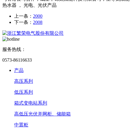
热水器 ， 光电、光伏产品
上一条：
2000
下一条：
2008
服务热线：
0573-86116633
产品
高压系列
低压系列
箱式变电站系列
高低压光伏并网柜、储能箱
中置柜