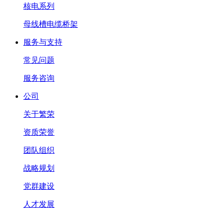
核电系列
母线槽电缆桥架
服务与支持
常见问题
服务咨询
公司
关于繁荣
资质荣誉
团队组织
战略规划
党群建设
人才发展