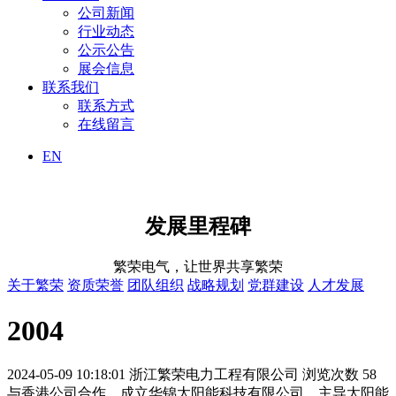
公司新闻
行业动态
公示公告
展会信息
联系我们
联系方式
在线留言
EN
发展里程碑
繁荣电气，让世界共享繁荣
关于繁荣
资质荣誉
团队组织
战略规划
党群建设
人才发展
2004
2024-05-09 10:18:01
浙江繁荣电力工程有限公司
浏览次数 58
与香港公司合作，成立华锦太阳能科技有限公司，主导太阳能