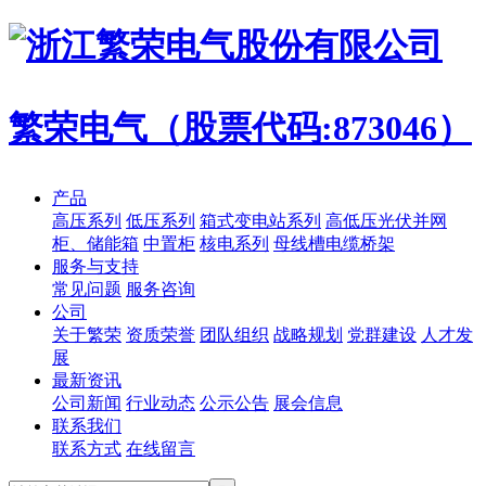
繁荣电气（股票代码:873046）
产品
高压系列
低压系列
箱式变电站系列
高低压光伏并网
柜、储能箱
中置柜
核电系列
母线槽电缆桥架
服务与支持
常见问题
服务咨询
公司
关于繁荣
资质荣誉
团队组织
战略规划
党群建设
人才发
展
最新资讯
公司新闻
行业动态
公示公告
展会信息
联系我们
联系方式
在线留言