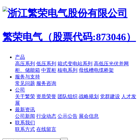
繁荣电气（股票代码:873046）
产品
高压系列
低压系列
箱式变电站系列
高低压光伏并网
柜、储能箱
中置柜
核电系列
母线槽电缆桥架
服务与支持
常见问题
服务咨询
公司
关于繁荣
资质荣誉
团队组织
战略规划
党群建设
人才发
展
最新资讯
公司新闻
行业动态
公示公告
展会信息
联系我们
联系方式
在线留言