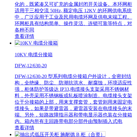
化的，既紧凑又可扩充的金属封闭开关设备。本环网柜
适用于三相交流 50Hz, 额定电压 12KV 的环网供电系统
中，广泛应用于工业及民用电缆环网及供电末端工程。
环网柜具有结构简单、操作灵活、连锁可靠等特点，对
各种不同
查看详情
10KV 电缆分接箱
DFW-12/630-20
DFW-12/630-20 型系列电缆分接箱户外设计，全密封结
构，全绝缘、防尘、防潮抗洪水、耐腐蚀，环境适应性
强，柜体防护等级达 IP33,电缆接头支架采用不锈钢材
料，外壳采用不锈钢板或轧板喷涂制造。电缆接头支架
位于分接箱的上部，用来支撑套管，套管则用来固定电
缆接头，如果是带避雷器，避雷器安装在电缆接头的末
端。另外，短路故障指示器和带电显示器也装在分接箱
内。箱内所有主回路带电部分部件由预制插入式电
查看详情