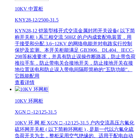
10KV 中置柜
KNY28-12/2500-31.5
KYN28-12 铠装型移开式交流金属封闭开关设备( 以下简
称开关柜 ) 系三相交流 50HZ 的户内成套配电装置，用
于接受和分配 3.6~12KV 的网络电能并对电路实行控制
保护及监测。本开关柜能满足 GB3906、DL404、IECC-
298等标准要求，并具有防止误操作断路器，防止带负荷
推拉手车，防止带电关合接地开关，防止接地开关在接
地位置送电和防止误入带电间隔即简称的“五防功能”。
它既能配用
查看详情
10KV 环网柜
XGN □ -12/125-31.5
10KV 环 网 柜 XGN □ -12/125-31.5 户内交流高压六氟化
硫环网开关柜 ( 以下简称环网柜 ) , 是新一代以六氟化硫
负荷开关为主，整柜采用空气绝缘的、适用于配电自动