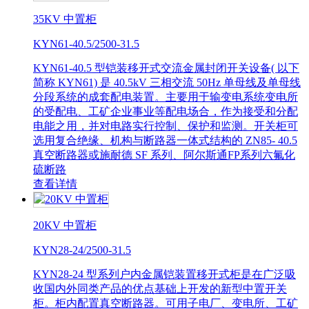
35KV 中置柜
KYN61-40.5/2500-31.5
KYN61-40.5 型铠装移开式交流金属封闭开关设备( 以下
简称 KYN61) 是 40.5kV 三相交流 50Hz 单母线及单母线
分段系统的成套配电装置。主要用于输变电系统变电所
的受配电、工矿企业事业等配电场合，作为接受和分配
电能之用，并对电路实行控制、保护和监测。开关柜可
选用复合绝缘、机构与断路器一体式结构的 ZN85- 40.5
真空断路器或施耐德 SF 系列、阿尔斯通FP系列六氟化
硫断路
查看详情
20KV 中置柜
KYN28-24/2500-31.5
KYN28-24 型系列户内金属铠装置移开式柜是在广泛吸
收国内外同类产品的优点基础上开发的新型中置开关
柜。柜内配置真空断路器。可用子电厂、变电所、工矿