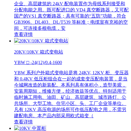
企业、高层建筑的 24kV 配电装置作为母线系列接受和
分配电能之用。既可配进口的 VD4 真空断路器，又可配
国产的VS1 真空断路器；具有可靠的“五防”功能，符合
GB3906、DL403、DL/T539 等标准；电缆室有充裕的空
间，可连接多根电缆，安
查看详情
20KV/10KV 箱式变电站
YBW □ -24(12)/0.4-1600
YBW 系列户外箱式变电站是将 24KV, 12KV 柜、变压器
和 0.4KV 低压柜组合在一起的成套变压配电装置，是当
今城网改造的新装配。本系列具有体积小，造型美观，
安装周期短，维修方便，经济效益等优点。特别适用于
临时施工用电、油田、矿山、高层建筑、城市路灯、公
共场所、大型工地、住宅小区、头、工厂企业等单位。
凡有 12KV 高压电源的场所可作低压配电之用，不需另
建配电房。本产品内部采用欧式箱变（
查看详情