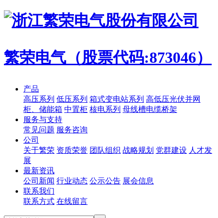
繁荣电气（股票代码:873046）
产品
高压系列
低压系列
箱式变电站系列
高低压光伏并网
柜、储能箱
中置柜
核电系列
母线槽电缆桥架
服务与支持
常见问题
服务咨询
公司
关于繁荣
资质荣誉
团队组织
战略规划
党群建设
人才发
展
最新资讯
公司新闻
行业动态
公示公告
展会信息
联系我们
联系方式
在线留言