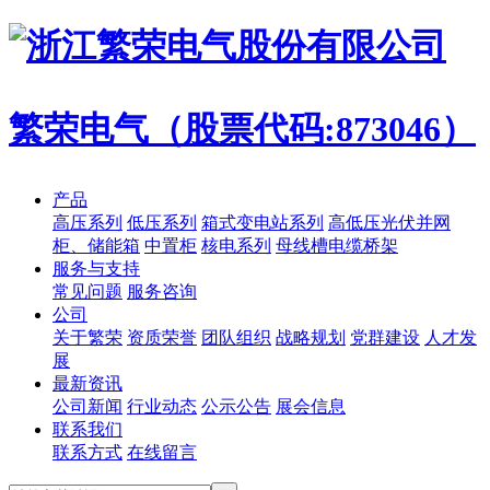
繁荣电气（股票代码:873046）
产品
高压系列
低压系列
箱式变电站系列
高低压光伏并网
柜、储能箱
中置柜
核电系列
母线槽电缆桥架
服务与支持
常见问题
服务咨询
公司
关于繁荣
资质荣誉
团队组织
战略规划
党群建设
人才发
展
最新资讯
公司新闻
行业动态
公示公告
展会信息
联系我们
联系方式
在线留言