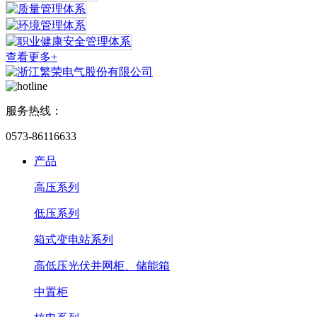
查看更多+
服务热线：
0573-86116633
产品
高压系列
低压系列
箱式变电站系列
高低压光伏并网柜、储能箱
中置柜