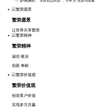
— 晋•陶渊明：“木欣欣以向荣”，引申为“光荣与荣耀”
繁荣愿景
让世界共享繁荣
繁荣精神
诚信 敬业
创新 奉献
繁荣价值观
创造客户价值
实现多方共赢