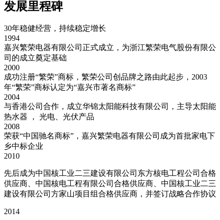
发展里程碑
30年稳健经营，持续稳定增长
1994
嘉兴繁荣电器有限公司正式成立，为浙江繁荣电气股份有限公
司的成立奠定基础
2000
成功注册“繁荣”商标，繁荣公司创品牌之路由此起步，2003
年“繁荣”商标认定为“嘉兴市著名商标”
2004
与香港公司合作，成立华锦太阳能科技有限公司，主导太阳能
热水器 ， 光电、光伏产品
2008
荣获“中国驰名商标”，嘉兴繁荣电器有限公司成为首批家电下
乡中标企业
2010
先后成为中国核工业二三建设有限公司东方核电工程公司合格
供应商、中国核电工程有限公司合格供应商、中国核工业二三
建设有限公司方家山项目组合格供应商，并签订战略合作协议
2014