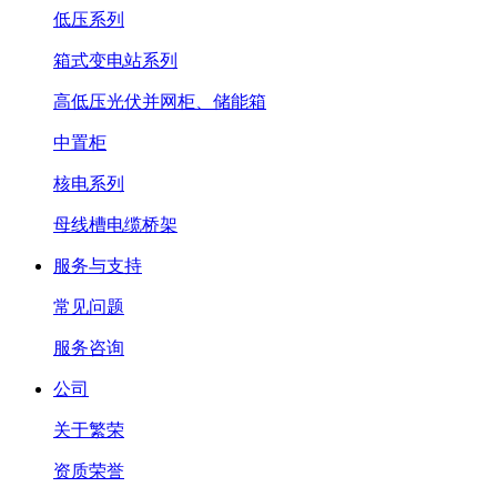
低压系列
箱式变电站系列
高低压光伏并网柜、储能箱
中置柜
核电系列
母线槽电缆桥架
服务与支持
常见问题
服务咨询
公司
关于繁荣
资质荣誉