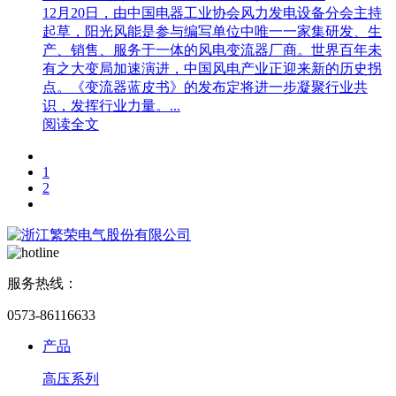
12月20日，由中国电器工业协会风力发电设备分会主持
起草，阳光风能是参与编写单位中唯一一家集研发、生
产、销售、服务于一体的风电变流器厂商。世界百年未
有之大变局加速演进，中国风电产业正迎来新的历史拐
点。《变流器蓝皮书》的发布定将进一步凝聚行业共
识，发挥行业力量。...
阅读全文
1
2
服务热线：
0573-86116633
产品
高压系列