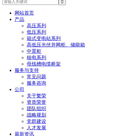
网站首页
产品
高压系列
低压系列
箱式变电站系列
高低压光伏并网柜、储能箱
中置柜
核电系列
母线槽电缆桥架
服务与支持
常见问题
服务咨询
公司
关于繁荣
资质荣誉
团队组织
战略规划
党群建设
人才发展
最新资讯