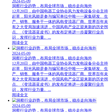
2024-05-09
洞察行业趋势，布局全球市场，稳步走向海外
12月20日，由中国电器工业协会风力发电设备分会主持
起草，阳光风能是参与编写单位中唯一一家集研发、生
产、销售、服务于一体的风电变流器厂商。世界百年未
有之大变局加速演进，中国风电产业正迎来新的历史拐
点。《变流器蓝皮书》的发布定将进一步凝聚行业共
识，发挥行业力量。...
阅读全文
2024-05-09
洞察行业趋势，布局全球市场，稳步走向海外
12月20日，由中国电器工业协会风力发电设备分会主持
起草，阳光风能是参与编写单位中唯一一家集研发、生
产、销售、服务于一体的风电变流器厂商。世界百年未
有之大变局加速演进，中国风电产业正迎来新的历史拐
点。《变流器蓝皮书》的发布定将进一步凝聚行业共
识，发挥行业力量。...
阅读全文
2024-05-09
洞察行业趋势，布局全球市场，稳步走向海外