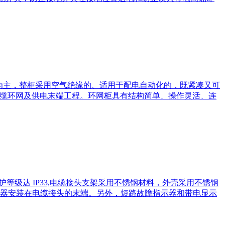
氟化硫负荷开关为主，整柜采用空气绝缘的、适用于配电自动化的，既紧凑又可
民用电缆环网及供电末端工程。环网柜具有结构简单、操作灵活、连
护等级达 IP33,电缆接头支架采用不锈钢材料，外壳采用不锈钢
器安装在电缆接头的末端。另外，短路故障指示器和带电显示