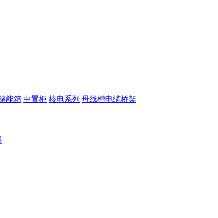
储能箱
中置柜
核电系列
母线槽电缆桥架
展