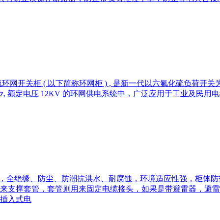
内交流高压六氟化硫环网开关柜 ( 以下简称环网柜 ) , 是新一代以六
z, 额定电压 12KV 的环网供电系统中，广泛应用于工业及
密封结构，全绝缘、防尘、防潮抗洪水、耐腐蚀，环境适应性强，柜体防
来支撑套管，套管则用来固定电缆接头，如果是带避雷器，避雷
插入式电