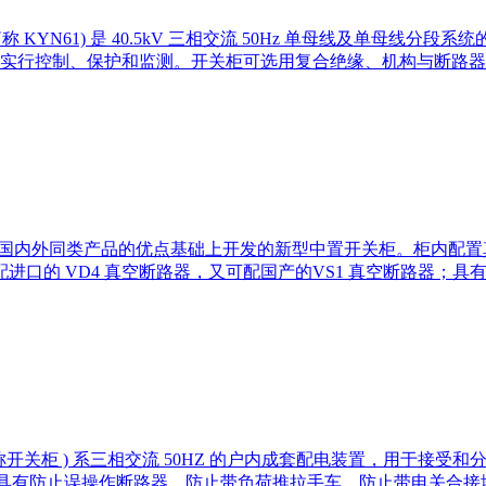
下简称 KYN61) 是 40.5kV 三相交流 50Hz 单母线及单
控制、保护和监测。开关柜可选用复合绝缘、机构与断路器一体式结构的
泛吸收国内外同类产品的优点基础上开发的新型中置开关柜。柜内
的 VD4 真空断路器，又可配国产的VS1 真空断路器；具有可靠的“
称开关柜 ) 系三相交流 50HZ 的户内成套配电装置，用于接受和
等标准要求，并具有防止误操作断路器，防止带负荷推拉手车，防止带电