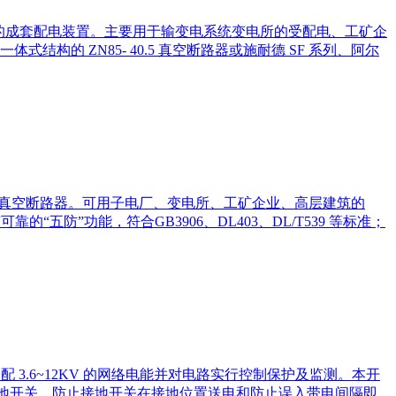
母线分段系统的成套配电装置。主要用于输变电系统变电所的受配电、工矿企
 ZN85- 40.5 真空断路器或施耐德 SF 系列、阿尔
配置真空断路器。可用子电厂、变电所、工矿企业、高层建筑的
五防”功能，符合GB3906、DL403、DL/T539 等标准；
分配 3.6~12KV 的网络电能并对电路实行控制保护及监测。本开
关合接地开关，防止接地开关在接地位置送电和防止误入带电间隔即