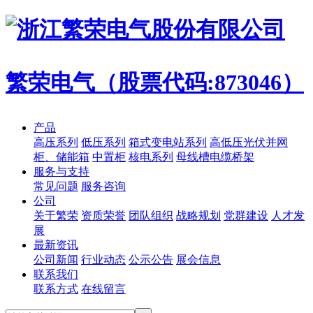
繁荣电气（股票代码:873046）
产品
高压系列
低压系列
箱式变电站系列
高低压光伏并网
柜、储能箱
中置柜
核电系列
母线槽电缆桥架
服务与支持
常见问题
服务咨询
公司
关于繁荣
资质荣誉
团队组织
战略规划
党群建设
人才发
展
最新资讯
公司新闻
行业动态
公示公告
展会信息
联系我们
联系方式
在线留言