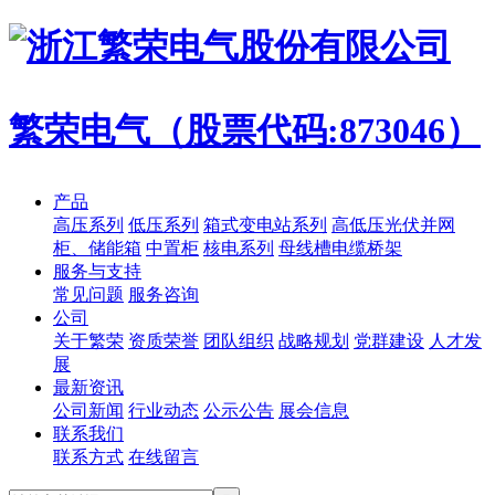
繁荣电气（股票代码:873046）
产品
高压系列
低压系列
箱式变电站系列
高低压光伏并网
柜、储能箱
中置柜
核电系列
母线槽电缆桥架
服务与支持
常见问题
服务咨询
公司
关于繁荣
资质荣誉
团队组织
战略规划
党群建设
人才发
展
最新资讯
公司新闻
行业动态
公示公告
展会信息
联系我们
联系方式
在线留言