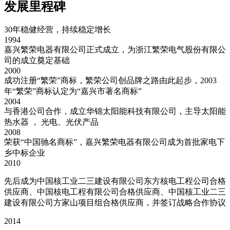
发展里程碑
30年稳健经营，持续稳定增长
1994
嘉兴繁荣电器有限公司正式成立，为浙江繁荣电气股份有限公
司的成立奠定基础
2000
成功注册“繁荣”商标，繁荣公司创品牌之路由此起步，2003
年“繁荣”商标认定为“嘉兴市著名商标”
2004
与香港公司合作，成立华锦太阳能科技有限公司，主导太阳能
热水器 ， 光电、光伏产品
2008
荣获“中国驰名商标”，嘉兴繁荣电器有限公司成为首批家电下
乡中标企业
2010
先后成为中国核工业二三建设有限公司东方核电工程公司合格
供应商、中国核电工程有限公司合格供应商、中国核工业二三
建设有限公司方家山项目组合格供应商，并签订战略合作协议
2014