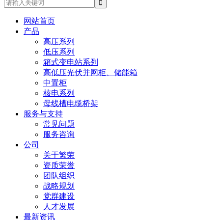
网站首页
产品
高压系列
低压系列
箱式变电站系列
高低压光伏并网柜、储能箱
中置柜
核电系列
母线槽电缆桥架
服务与支持
常见问题
服务咨询
公司
关于繁荣
资质荣誉
团队组织
战略规划
党群建设
人才发展
最新资讯