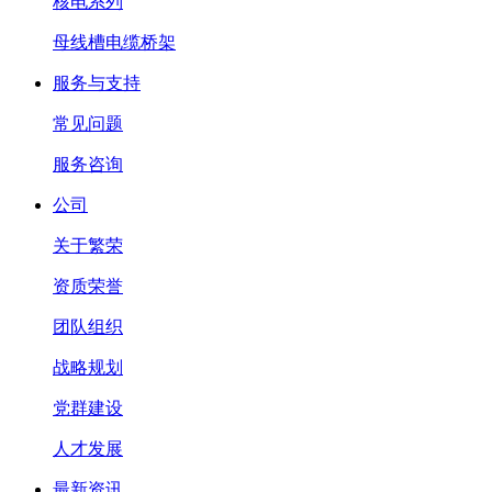
核电系列
母线槽电缆桥架
服务与支持
常见问题
服务咨询
公司
关于繁荣
资质荣誉
团队组织
战略规划
党群建设
人才发展
最新资讯