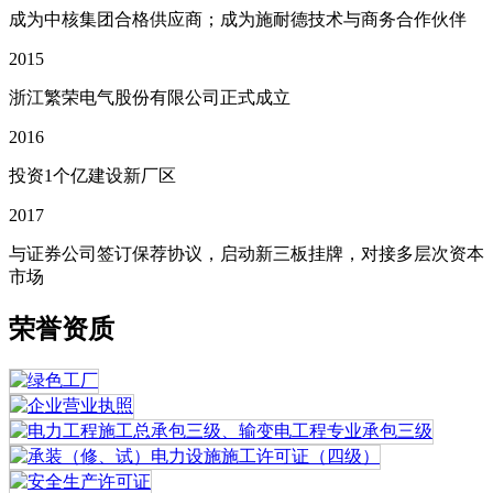
成为中核集团合格供应商；成为施耐德技术与商务合作伙伴
2015
浙江繁荣电气股份有限公司正式成立
2016
投资1个亿建设新厂区
2017
与证券公司签订保荐协议，启动新三板挂牌，对接多层次资本
市场
荣誉资质