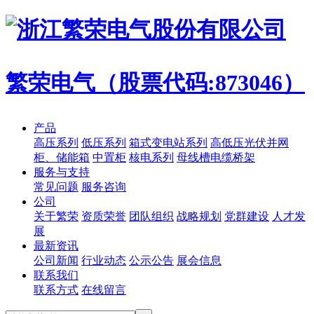
繁荣电气（股票代码:873046）
产品
高压系列
低压系列
箱式变电站系列
高低压光伏并网
柜、储能箱
中置柜
核电系列
母线槽电缆桥架
服务与支持
常见问题
服务咨询
公司
关于繁荣
资质荣誉
团队组织
战略规划
党群建设
人才发
展
最新资讯
公司新闻
行业动态
公示公告
展会信息
联系我们
联系方式
在线留言