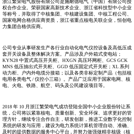
浙江繁荣电气股份有限公司是施耐德电气（中国）有限公司授
权合作企业。荣获国家高新技术企业、浙江省科技型中小企业
等称号，并取得了中核集团、中核建设集团、中核工程公司、
国家电网合格供应商资质，浙江省重点核电关联企业，恒创电
力集团合格供应商。
公司专业从事研发生产各行业自动化电气仪控设备及高低压成
套开关设备及整体解决方案。产品涉及户外箱式变电站；
KYN28 中置式高压开关柜、HXGN 高压环网柜、GCS GCK
MNS 低压抽出式开关柜、GGD 低压固定式开关柜；XL 系列
动力柜、户内外电缆分接箱；以及各类非标定制产品（包括核
电用各类电气 / 仪控小三箱）。产品广泛应用于国家电网、核
电、火电、铁路、航空、码头及公民建设项目等。
2018 年 10 月浙江繁荣电气成功登陆全国中小企业股份转让系
统，公司将以紧靠核电、质量创新、安全环保、追求更好的管
理方针，继续专注合作自主，研发创新，推进工业数字化控制
系统的研发与应用，建设为电力系统计算机管理自动、准确、
及时的提供数据的服务中心平台 , 并努力做强做精非核级（核