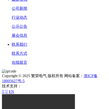
公司新闻
行业动态
公示公告
展会信息
联系我们
联系方式
在线留言
Copyright © 2025 繁荣电气 版权所有 网站备案：
浙ICP备
18005627号-5
技术支持：


EN