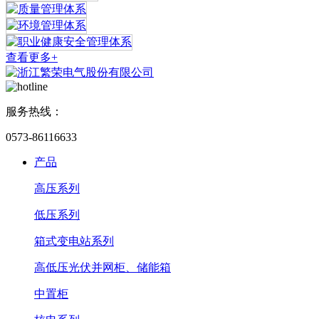
查看更多+
服务热线：
0573-86116633
产品
高压系列
低压系列
箱式变电站系列
高低压光伏并网柜、储能箱
中置柜