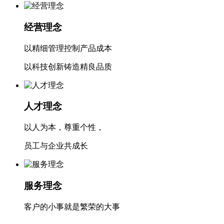
经营理念
以精细管理控制产品成本
以科技创新铸造精良品质
人才理念
以人为本，尊重个性，
员工与企业共成长
服务理念
客户的小事就是繁荣的大事