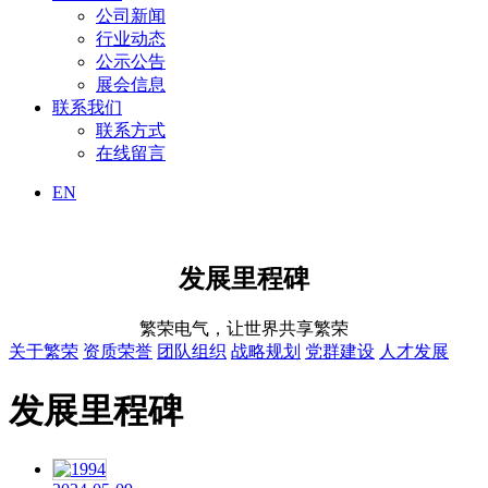
公司新闻
行业动态
公示公告
展会信息
联系我们
联系方式
在线留言
EN
发展里程碑
繁荣电气，让世界共享繁荣
关于繁荣
资质荣誉
团队组织
战略规划
党群建设
人才发展
发展里程碑