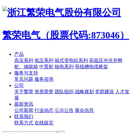
繁荣电气（股票代码:873046）
产品
高压系列
低压系列
箱式变电站系列
高低压光伏并网
柜、储能箱
中置柜
核电系列
母线槽电缆桥架
服务与支持
常见问题
服务咨询
公司
关于繁荣
资质荣誉
团队组织
战略规划
党群建设
人才发
展
最新资讯
公司新闻
行业动态
公示公告
展会信息
联系我们
联系方式
在线留言