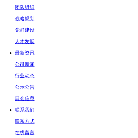
团队组织
战略规划
党群建设
人才发展
最新资讯
公司新闻
行业动态
公示公告
展会信息
联系我们
联系方式
在线留言