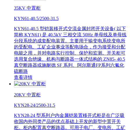
35KV 中置柜
KYN61-40.5/2500-31.5
KYN61-40.5 型铠装移开式交流金属封闭开关设备( 以下
简称 KYN61) 是 40.5kV 三相交流 50Hz 单母线及单母线
分段系统的成套配电装置。主要用于输变电系统变电所
的受配电、工矿企业事业等配电场合，作为接受和分配
电能之用，并对电路实行控制、保护和监测。开关柜可
选用复合绝缘、机构与断路器一体式结构的 ZN85- 40.5
真空断路器或施耐德 SF 系列、阿尔斯通FP系列六氟化
硫断路
查看详情
20KV 中置柜
KYN28-24/2500-31.5
KYN28-24 型系列户内金属铠装置移开式柜是在广泛吸
收国内外同类产品的优点基础上开发的新型中置开关
柜。柜内配置真空断路器。可用子电厂、变电所、工矿