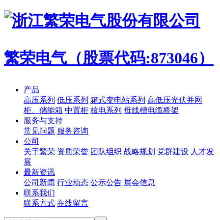
繁荣电气（股票代码:873046）
产品
高压系列
低压系列
箱式变电站系列
高低压光伏并网
柜、储能箱
中置柜
核电系列
母线槽电缆桥架
服务与支持
常见问题
服务咨询
公司
关于繁荣
资质荣誉
团队组织
战略规划
党群建设
人才发
展
最新资讯
公司新闻
行业动态
公示公告
展会信息
联系我们
联系方式
在线留言