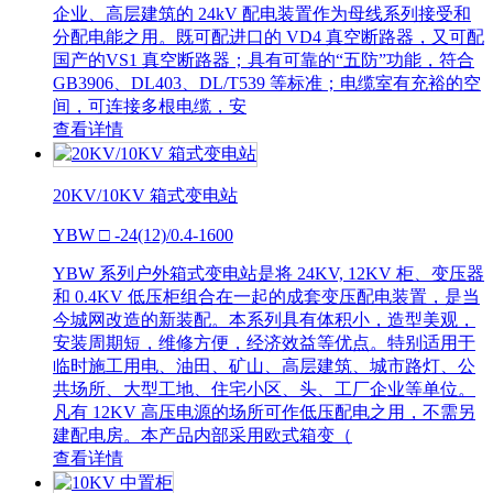
企业、高层建筑的 24kV 配电装置作为母线系列接受和
分配电能之用。既可配进口的 VD4 真空断路器，又可配
国产的VS1 真空断路器；具有可靠的“五防”功能，符合
GB3906、DL403、DL/T539 等标准；电缆室有充裕的空
间，可连接多根电缆，安
查看详情
20KV/10KV 箱式变电站
YBW □ -24(12)/0.4-1600
YBW 系列户外箱式变电站是将 24KV, 12KV 柜、变压器
和 0.4KV 低压柜组合在一起的成套变压配电装置，是当
今城网改造的新装配。本系列具有体积小，造型美观，
安装周期短，维修方便，经济效益等优点。特别适用于
临时施工用电、油田、矿山、高层建筑、城市路灯、公
共场所、大型工地、住宅小区、头、工厂企业等单位。
凡有 12KV 高压电源的场所可作低压配电之用，不需另
建配电房。本产品内部采用欧式箱变（
查看详情