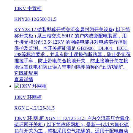
10KV 中置柜
KNY28-12/2500-31.5
KYN28-12 铠装型移开式交流金属封闭开关设备( 以下简
称开关柜 ) 系三相交流 50HZ 的户内成套配电装置，用
于接受和分配 3.6~12KV 的网络电能并对电路实行控制
保护及监测。本开关柜能满足 GB3906、DL404、IECC-
298等标准要求，并具有防止误操作断路器，防止带负荷
推拉手车，防止带电关合接地开关，防止接地开关在接
地位置送电和防止误入带电间隔即简称的“五防功能”。
它既能配用
查看详情
10KV 环网柜
XGN □ -12/125-31.5
10KV 环 网 柜 XGN □ -12/125-31.5 户内交流高压六氟化
硫环网开关柜 ( 以下简称环网柜 ) , 是新一代以六氟化硫
负荷开关为主，整柜采用空气绝缘的、适用于配电自动