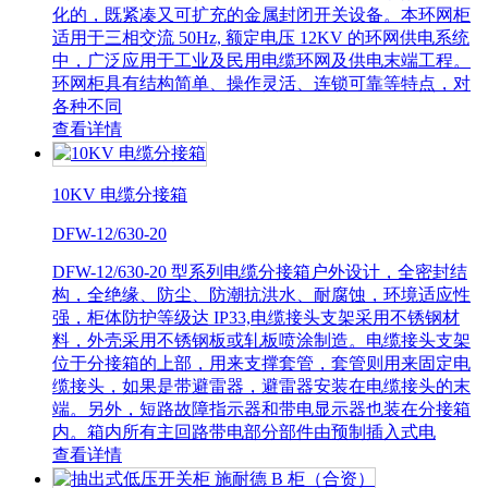
化的，既紧凑又可扩充的金属封闭开关设备。本环网柜
适用于三相交流 50Hz, 额定电压 12KV 的环网供电系统
中，广泛应用于工业及民用电缆环网及供电末端工程。
环网柜具有结构简单、操作灵活、连锁可靠等特点，对
各种不同
查看详情
10KV 电缆分接箱
DFW-12/630-20
DFW-12/630-20 型系列电缆分接箱户外设计，全密封结
构，全绝缘、防尘、防潮抗洪水、耐腐蚀，环境适应性
强，柜体防护等级达 IP33,电缆接头支架采用不锈钢材
料，外壳采用不锈钢板或轧板喷涂制造。电缆接头支架
位于分接箱的上部，用来支撑套管，套管则用来固定电
缆接头，如果是带避雷器，避雷器安装在电缆接头的末
端。另外，短路故障指示器和带电显示器也装在分接箱
内。箱内所有主回路带电部分部件由预制插入式电
查看详情