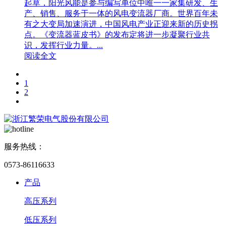
起草，阳光风能是参与编写单位中唯一一家集研发、生
产、销售、服务于一体的风电变流器厂商。世界百年未
有之大变局加速演进，中国风电产业正迎来新的历史拐
点。《变流器蓝皮书》的发布定将进一步凝聚行业共
识，发挥行业力量。...
阅读全文
1
2
服务热线：
0573-86116633
产品
高压系列
低压系列