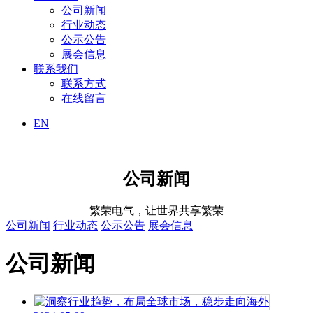
公司新闻
行业动态
公示公告
展会信息
联系我们
联系方式
在线留言
EN
公司新闻
繁荣电气，让世界共享繁荣
公司新闻
行业动态
公示公告
展会信息
公司新闻