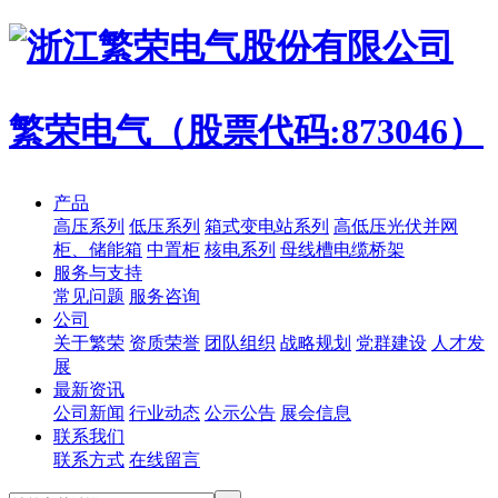
繁荣电气（股票代码:873046）
产品
高压系列
低压系列
箱式变电站系列
高低压光伏并网
柜、储能箱
中置柜
核电系列
母线槽电缆桥架
服务与支持
常见问题
服务咨询
公司
关于繁荣
资质荣誉
团队组织
战略规划
党群建设
人才发
展
最新资讯
公司新闻
行业动态
公示公告
展会信息
联系我们
联系方式
在线留言