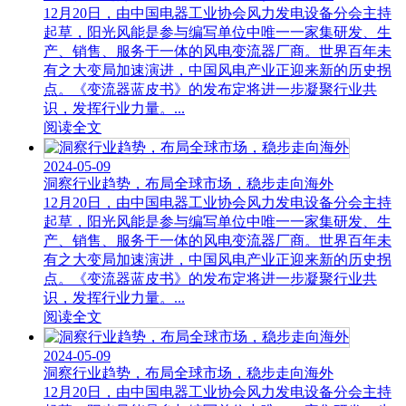
12月20日，由中国电器工业协会风力发电设备分会主持
起草，阳光风能是参与编写单位中唯一一家集研发、生
产、销售、服务于一体的风电变流器厂商。世界百年未
有之大变局加速演进，中国风电产业正迎来新的历史拐
点。《变流器蓝皮书》的发布定将进一步凝聚行业共
识，发挥行业力量。...
阅读全文
2024-05-09
洞察行业趋势，布局全球市场，稳步走向海外
12月20日，由中国电器工业协会风力发电设备分会主持
起草，阳光风能是参与编写单位中唯一一家集研发、生
产、销售、服务于一体的风电变流器厂商。世界百年未
有之大变局加速演进，中国风电产业正迎来新的历史拐
点。《变流器蓝皮书》的发布定将进一步凝聚行业共
识，发挥行业力量。...
阅读全文
2024-05-09
洞察行业趋势，布局全球市场，稳步走向海外
12月20日，由中国电器工业协会风力发电设备分会主持