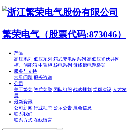
繁荣电气（股票代码:873046）
产品
高压系列
低压系列
箱式变电站系列
高低压光伏并网
柜、储能箱
中置柜
核电系列
母线槽电缆桥架
服务与支持
常见问题
服务咨询
公司
关于繁荣
资质荣誉
团队组织
战略规划
党群建设
人才发
展
最新资讯
公司新闻
行业动态
公示公告
展会信息
联系我们
联系方式
在线留言