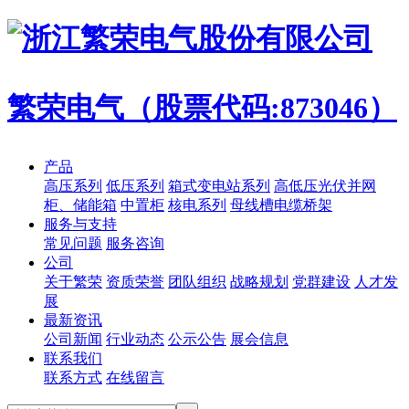
繁荣电气（股票代码:873046）
产品
高压系列
低压系列
箱式变电站系列
高低压光伏并网
柜、储能箱
中置柜
核电系列
母线槽电缆桥架
服务与支持
常见问题
服务咨询
公司
关于繁荣
资质荣誉
团队组织
战略规划
党群建设
人才发
展
最新资讯
公司新闻
行业动态
公示公告
展会信息
联系我们
联系方式
在线留言