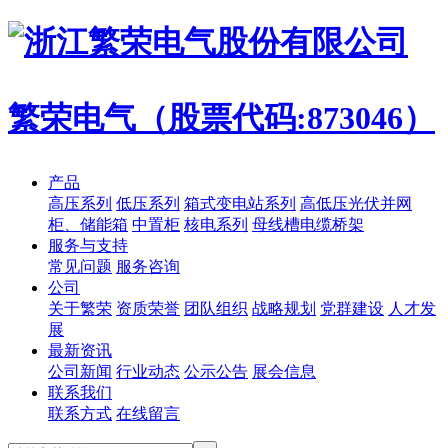
繁荣电气（股票代码:873046）
产品
高压系列
低压系列
箱式变电站系列
高低压光伏并网
柜、储能箱
中置柜
核电系列
母线槽电缆桥架
服务与支持
常见问题
服务咨询
公司
关于繁荣
资质荣誉
团队组织
战略规划
党群建设
人才发
展
最新资讯
公司新闻
行业动态
公示公告
展会信息
联系我们
联系方式
在线留言