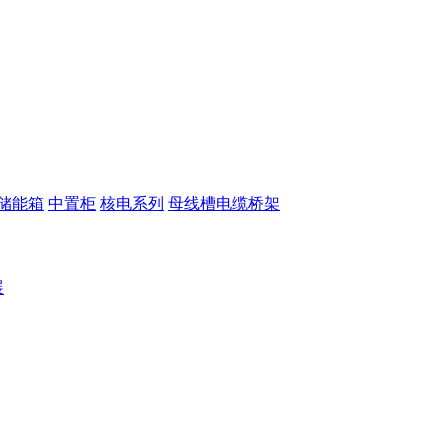
储能箱
中置柜
核电系列
母线槽电缆桥架
展