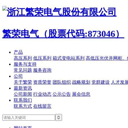
繁荣电气（股票代码:873046）
产品
高压系列
低压系列
箱式变电站系列
高低压光伏并网柜、
服务与支持
常见问题
服务咨询
公司
关于繁荣
资质荣誉
团队组织
战略规划
党群建设
人才发
最新资讯
公司新闻
行业动态
公示公告
展会信息
联系我们
联系方式
在线留言