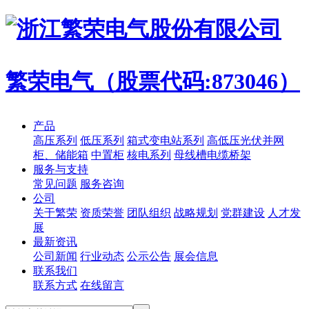
繁荣电气（股票代码:873046）
产品
高压系列
低压系列
箱式变电站系列
高低压光伏并网
柜、储能箱
中置柜
核电系列
母线槽电缆桥架
服务与支持
常见问题
服务咨询
公司
关于繁荣
资质荣誉
团队组织
战略规划
党群建设
人才发
展
最新资讯
公司新闻
行业动态
公示公告
展会信息
联系我们
联系方式
在线留言