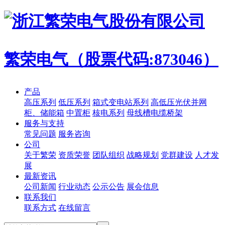
繁荣电气（股票代码:873046）
产品
高压系列
低压系列
箱式变电站系列
高低压光伏并网
柜、储能箱
中置柜
核电系列
母线槽电缆桥架
服务与支持
常见问题
服务咨询
公司
关于繁荣
资质荣誉
团队组织
战略规划
党群建设
人才发
展
最新资讯
公司新闻
行业动态
公示公告
展会信息
联系我们
联系方式
在线留言