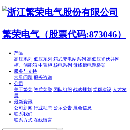
繁荣电气（股票代码:873046）
产品
高压系列
低压系列
箱式变电站系列
高低压光伏并网
柜、储能箱
中置柜
核电系列
母线槽电缆桥架
服务与支持
常见问题
服务咨询
公司
关于繁荣
资质荣誉
团队组织
战略规划
党群建设
人才发
展
最新资讯
公司新闻
行业动态
公示公告
展会信息
联系我们
联系方式
在线留言