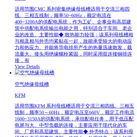
适用范围CMC 系列密集绝缘母线槽适用于交流三相四
线、三相五线制，频率50~60Hz，额定电流在
400~3200A的供配电系统，作为工矿、企事业和高层建
筑中供配电系统输出电能之用，特别适合于车间、老企
业的改造。主要性能◆ 散热能力较强：该系列母线槽相
与相及相与外壳均紧贴在一起，故能承受较大的电动应
力和热应力。并能将导电排所产生的热量迅速散发，载
流量大。接头用绝缘螺栓紧固，同时采用双连接铜排连
接，有
View Details
空气绝缘母线槽
KFM
适用范围KFM 系列母线槽适用于交流三相四线、三相五
线制，频率50～60Hz，额定电压至660V，额定工作电流
1600~3150A的供配电系统，承担配电任务，用于低压配
电屏与大、中型负载的连接，主要应用于现代化的车
间、厂房和高层建筑。主要性能◆ 外壳特点：该系列母