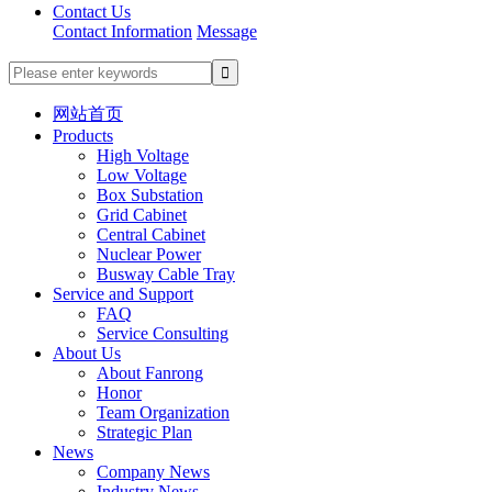
Contact Us
Contact Information
Message
网站首页
Products
High Voltage
Low Voltage
Box Substation
Grid Cabinet
Central Cabinet
Nuclear Power
Busway Cable Tray
Service and Support
FAQ
Service Consulting
About Us
About Fanrong
Honor
Team Organization
Strategic Plan
News
Company News
Industry News