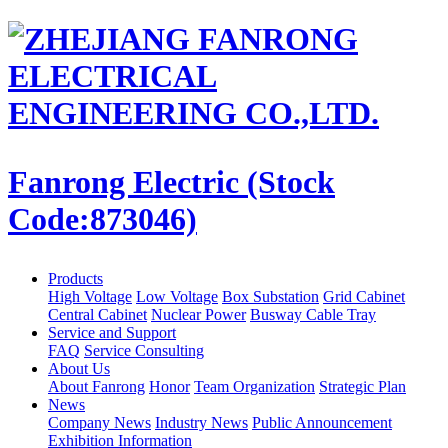
Fanrong Electric (Stock
Code:873046)
Products
High Voltage
Low Voltage
Box Substation
Grid Cabinet
Central Cabinet
Nuclear Power
Busway Cable Tray
Service and Support
FAQ
Service Consulting
About Us
About Fanrong
Honor
Team Organization
Strategic Plan
News
Company News
Industry News
Public Announcement
Exhibition Information