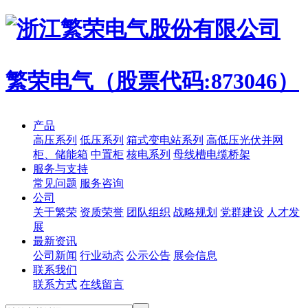
繁荣电气（股票代码:873046）
产品
高压系列
低压系列
箱式变电站系列
高低压光伏并网
柜、储能箱
中置柜
核电系列
母线槽电缆桥架
服务与支持
常见问题
服务咨询
公司
关于繁荣
资质荣誉
团队组织
战略规划
党群建设
人才发
展
最新资讯
公司新闻
行业动态
公示公告
展会信息
联系我们
联系方式
在线留言